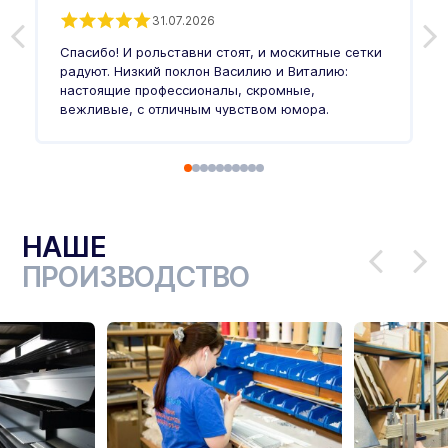
31.07.2026
З
п
Спасибо! И рольставни стоят, и москитные сетки
п
о
радуют. Низкий поклон Василию и Виталию:
т
настоящие профессионалы, скромные,
п
вежливые, с отличным чувством юмора.
п
Ч
НАШЕ
ПРОИЗВОДСТВО