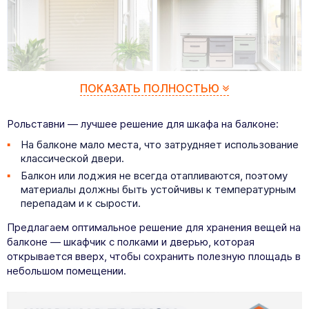
ПОКАЗАТЬ ПОЛНОСТЬЮ
от
14 168
₽
от
14 946
₽
Рольставни — лучшее решение для шкафа на балконе:
На балконе мало места, что затрудняет использование
Рольставни для шкафа на балкон
Рольставни для шкафа на балкон
700(ш) х 700(в)
700(ш) х 800(в)
классической двери.
Балкон или лоджия не всегда отапливаются, поэтому
материалы должны быть устойчивы к температурным
перепадам и к сырости.
Предлагаем оптимальное решение для хранения вещей на
балконе — шкафчик с полками и дверью, которая
открывается вверх, чтобы сохранить полезную площадь в
небольшом помещении.