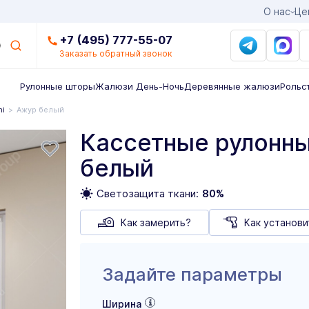
О нас
Це
+7 (495) 777-55-07
Заказать обратный звонок
Рулонные шторы
Жалюзи День-Ночь
Деревянные жалюзи
Рольс
ni
Ажур белый
Кассетные рулонны
белый
Светозащита ткани:
80%
Как замерить?
Как установи
Задайте параметры
Ширина