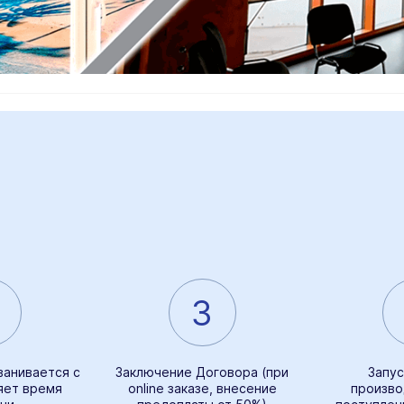
3
ванивается с
Заключение Договора (при
Запус
яет время
online заказе, внесение
произво