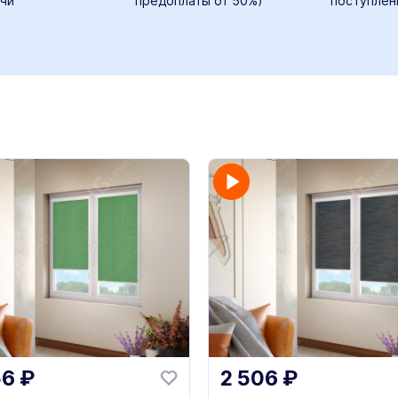
чи
предоплаты от 50%)
поступлен
56
₽
2 506
₽