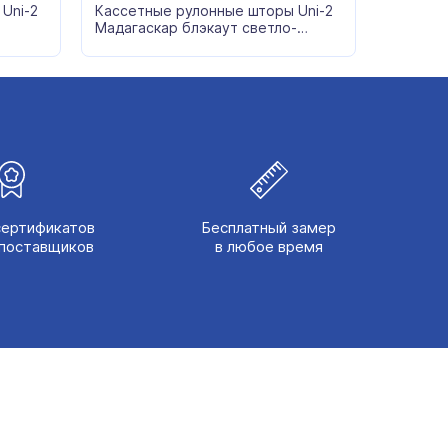
Uni-2
Кассетные рулонные шторы Uni-2
Мадагаскар блэкаут светло-
зеленый
сертификатов
Бесплатный замер
поставщиков
в любое время