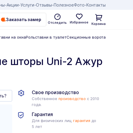
ны
Акции
Услуги
Отзывы
Полезное
Фото
Контакты
Заказать замер
Избранное
Отследить
Корзина
тавни на окна
Рольставни в туалет
Секционные ворота
е шторы Uni-2 Ажур
Свое производство
ть?
Собственное
производство
с 2010
года.
Гарантия
Для физических лиц
гарантия
до
5 лет