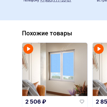
телефону
+7(495)777-55-07
встре
Похожие товары
2 506
₽
2 8