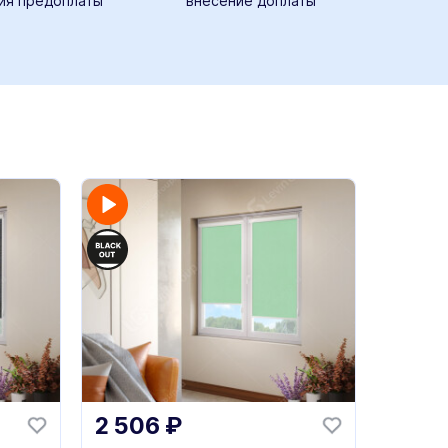
ия предоплаты
внесение доплаты
2 506
₽