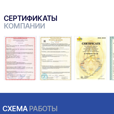
СЕРТИФИКАТЫ
КОМПАНИИ
ы
СХЕМА
РАБОТЫ