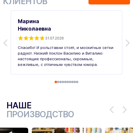
КЛИЕНТОВ
Марина
Николаевна
31.07.2026
З
п
Спасибо! И рольставни стоят, и москитные сетки
п
о
радуют. Низкий поклон Василию и Виталию:
т
настоящие профессионалы, скромные,
п
вежливые, с отличным чувством юмора.
п
Ч
НАШЕ
ПРОИЗВОДСТВО