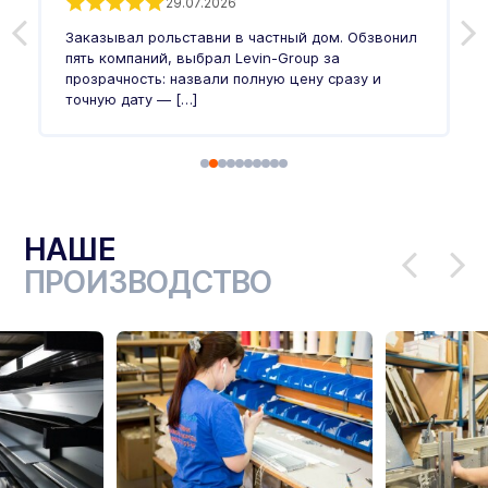
29.07.2026
Заказывал рольставни в частный дом. Обзвонил
О
пять компаний, выбрал Levin-Group за
р
и
прозрачность: назвали полную цену сразу и
п
точную дату — […]
в
НАШЕ
ПРОИЗВОДСТВО