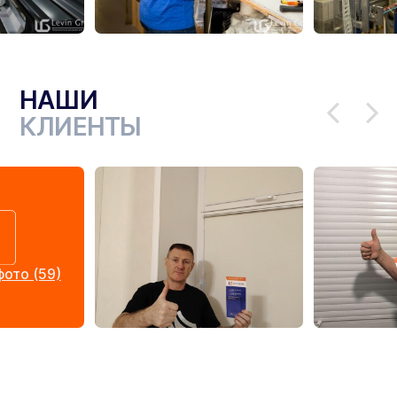
НАШИ
КЛИЕНТЫ
ото (59)