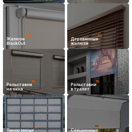
804
56
Жалюзи
Деревянные
BlackOut
жалюзи
16
15
Рольставни
Рольставни
на окна
в туалет
12
45
Панорамные
Секционные