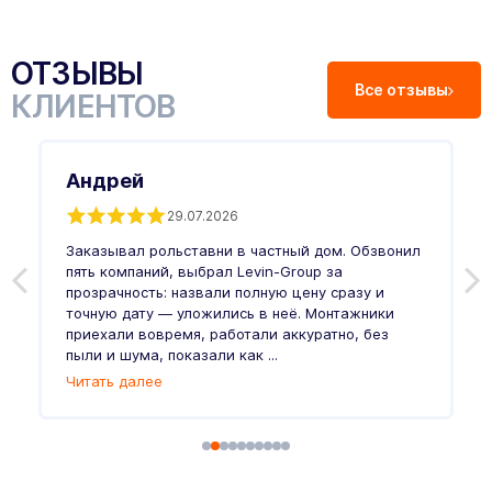
ОТЗЫВЫ
Все отзывы
КЛИЕНТОВ
Андрей
29.07.2026
Заказывал рольставни в частный дом. Обзвонил
О
пять компаний, выбрал Levin-Group за
р
и
прозрачность: назвали полную цену сразу и
п
точную дату — уложились в неё. Монтажники
в
приехали вовремя, работали аккуратно, без
л
пыли и шума, показали как ...
и
Читать далее
Ч