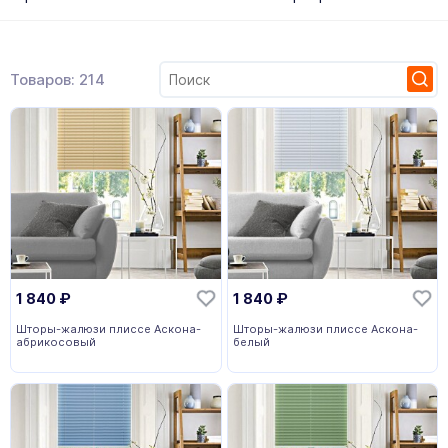
Товаров: 214
1 840
₽
1 840
₽
Шторы-жалюзи плиссе Аскона-
Шторы-жалюзи плиссе Аскона-
абрикосовый
белый