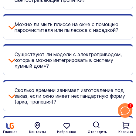
Можно ли мыть плиссе на окне с помощью
пароочистителя или пылесоса с насадкой?
Существуют ли модели с электроприводом,
которые можно интегрировать в систему
«умный дом»?
Сколько времени занимает изготовление под
заказ, если окно имеет нестандартную форму
(арка, трапеция)?
1
Обеспечивают ли плиссе шумоизоляцию,
например, если окна выходят на оживленную
Главная
Контакты
Избранное
Отследить
Корзина