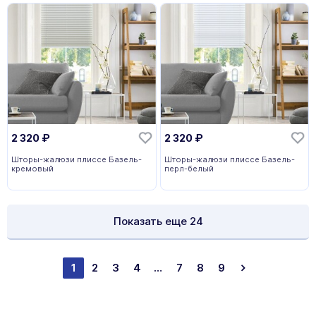
2 320
₽
2 320
₽
Шторы-жалюзи плиссе Базель-
Шторы-жалюзи плиссе Базель-
кремовый
перл-белый
Показать еще
24
1
2
3
4
…
7
8
9