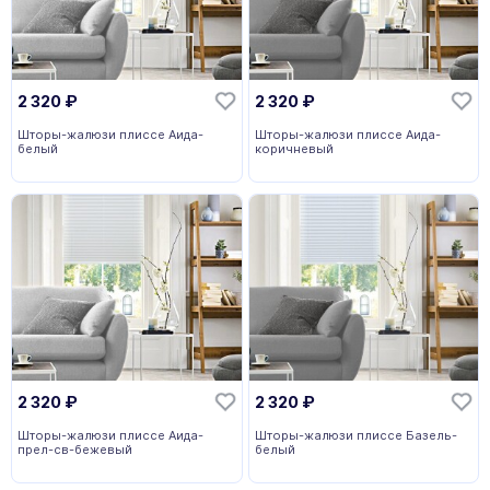
2 320
₽
2 320
₽
Шторы-жалюзи плиссе Аида-
Шторы-жалюзи плиссе Аида-
белый
коричневый
2 320
₽
2 320
₽
Шторы-жалюзи плиссе Аида-
Шторы-жалюзи плиссе Базель-
прел-св-бежевый
белый