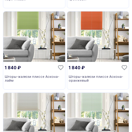
1 840
₽
1 840
₽
Шторы-жалюзи плиссе Аскона-
Шторы-жалюзи плиссе Аскона-
лайм
оранжевый