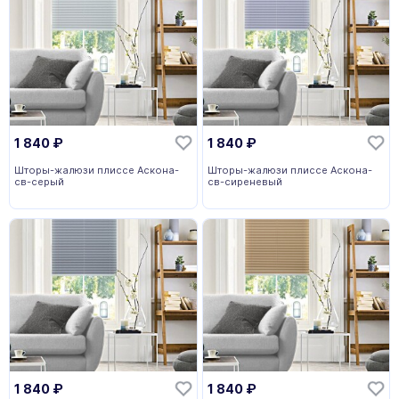
1 840
₽
1 840
₽
Шторы-жалюзи плиссе Аскона-
Шторы-жалюзи плиссе Аскона-
св-серый
св-сиреневый
1 840
₽
1 840
₽