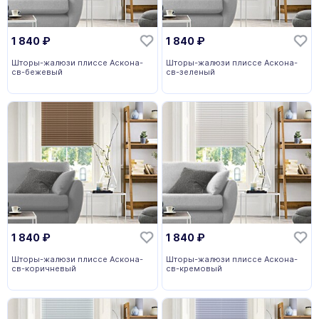
1 840
₽
1 840
₽
Шторы-жалюзи плиссе Аскона-
Шторы-жалюзи плиссе Аскона-
св-бежевый
св-зеленый
1 840
₽
1 840
₽
Шторы-жалюзи плиссе Аскона-
Шторы-жалюзи плиссе Аскона-
св-коричневый
св-кремовый