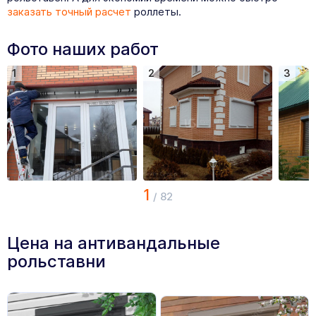
заказать точный расчет
роллеты.
Фото наших работ
1
2
3
1
/
82
Цена на антивандальные
рольставни