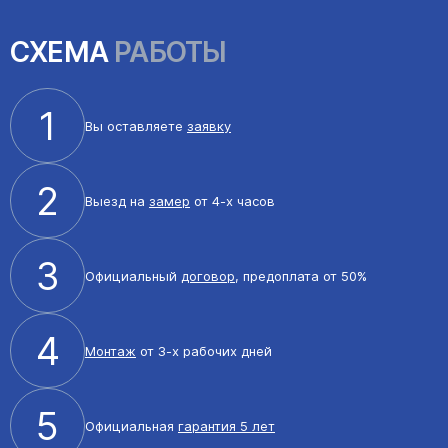
СХЕМА
РАБОТЫ
1
Вы оставляете
заявку
2
Выезд на
замер
от 4-х часов
3
Официальный
договор
, предоплата от 50%
4
Монтаж
от 3-х рабочих дней
5
Официальная
гарантия 5 лет