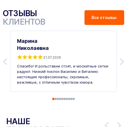
ОТЗЫВЫ
Все отзывы
КЛИЕНТОВ
Марина
Николаевна
31.07.2026
З
п
Спасибо! И рольставни стоят, и москитные сетки
п
о
радуют. Низкий поклон Василию и Виталию:
т
настоящие профессионалы, скромные,
п
вежливые, с отличным чувством юмора.
п
Ч
НАШЕ