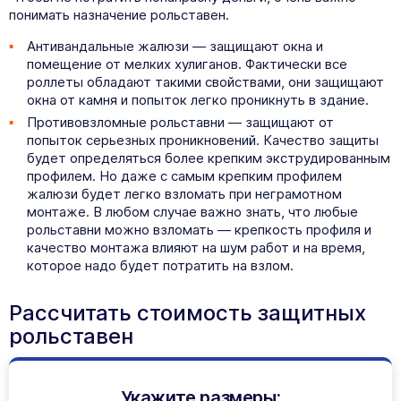
понимать назначение рольставен.
Антивандальные рольставни 900
Антивандальные рольставни
(ш) х 1500 (в)
1000 (ш) х 1500 (в)
Антивандальные жалюзи — защищают окна и
помещение от мелких хулиганов. Фактически все
роллеты обладают такими свойствами, они защищают
окна от камня и попыток легко проникнуть в здание.
Противовзломные рольставни — защищают от
попыток серьезных проникновений. Качество защиты
будет определяться более крепким экструдированным
профилем. Но даже с самым крепким профилем
жалюзи будет легко взломать при неграмотном
монтаже. В любом случае важно знать, что любые
рольставни можно взломать — крепкость профиля и
качество монтажа влияют на шум работ и на время,
от
14 289
₽
от
14 873
₽
которое надо будет потратить на взлом.
Антивандальные рольставни 1100
Антивандальные рольставни
(ш) х 1600 (в)
1000 (ш) х 1900 (в)
Рассчитать стоимость защитных
рольставен
Укажите размеры: