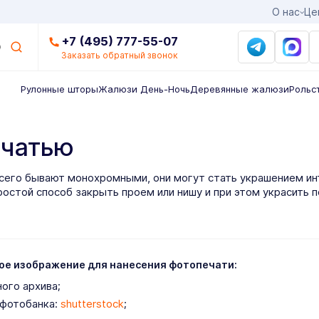
О нас
Це
+7 (495) 777-55-07
Заказать обратный звонок
Рулонные шторы
Жалюзи День-Ночь
Деревянные жалюзи
Рольс
ечатью
всего бывают монохромными, они могут стать украшением ин
ростой способ закрыть проем или нишу и при этом украсить 
ое изображение для нанесения фотопечати:
ного архива;
 фотобанка:
shutterstock
;