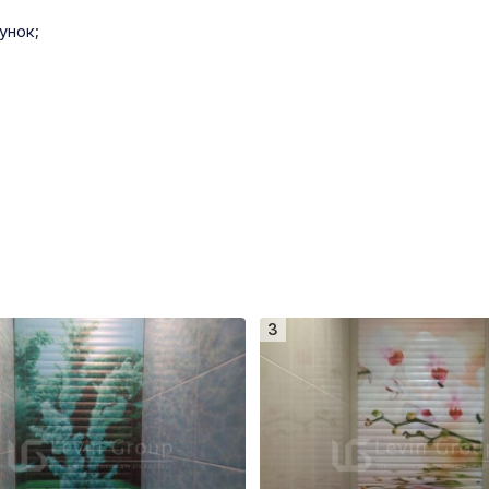
унок;
3