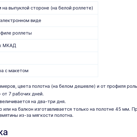
м на выпуклой стороне (на белой роллете)
 электронном виде
офиле роллеты
ах МКАД
ра с макетом
меров, цвета полотна (на белом дешевле) и от профиля роль
от 7 рабочих дней.
величивается на два-три дня.
 или на балкон изготавливается только на полотне 45 мм. Пр
мятины из-за мягкости полотна.
ка