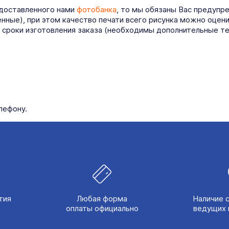
едоставленного нами
фотобанка
, то мы обязаны Вас предупр
ные), при этом качество печати всего рисунка можно оцени
я сроки изготовления заказа (необходимы дополнительные т
лефону.
тия
Любая форма
Наличие 
оплаты официально
ведущих 