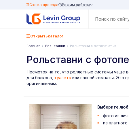
Режим работы
Схема проезда
Открыть
каталог
Главная
Рольставни
Рольставни с фотопечатью
Рольставни с фотоп
Несмотря на то, что роллетные системы чаще 
для балкона,
туалета
или ванной комнаты. Это п
оригинальным.
Выберите люб
фото из лич
из платного