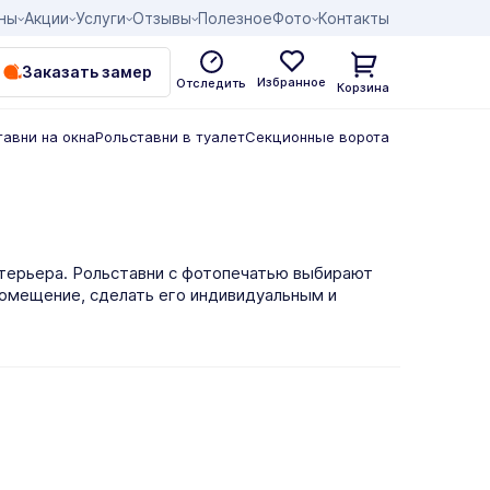
ны
Акции
Услуги
Отзывы
Полезное
Фото
Контакты
Заказать замер
Избранное
Отследить
Корзина
тавни на окна
Рольставни в туалет
Секционные ворота
терьера. Рольставни с фотопечатью выбирают
помещение, сделать его индивидуальным и