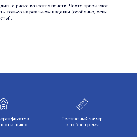
едить о риске качества печати. Часто присылают
ть только на реальном изделии (особенно, если
есты).
сертификатов
Бесплатный замер
поставщиков
в любое время