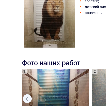
логотип;
детский рис
орнамент.
Фото наших работ
1
2