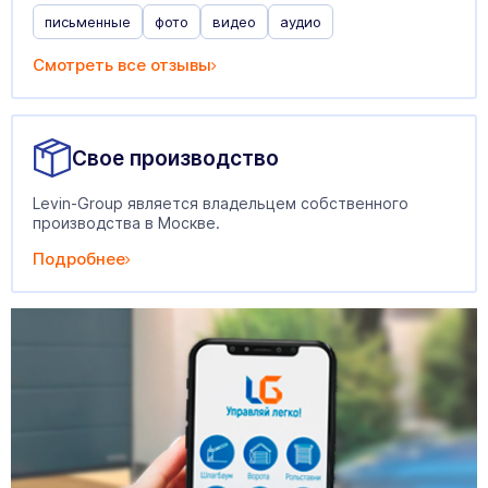
письменные
фото
видео
аудио
Смотреть все отзывы
1 555
₽
1 555
₽
Пульт radio/intro 8501-2
Ключ-кнопка KEYSWITCH_N
Свое производство
Levin-Group является владельцем собственного
производства в Москве.
Подробнее