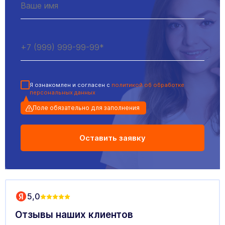
433МГц
Я ознакомлен и согласен с
политикой об обработке
персональных данных
Поле обязательно для заполнения
1 505
₽
1 505
₽
Пульт Transmitter 4-Pink 4-х
Пульт Transmitter 4-Orange 4-х
канальный 433МГц розовый
канальный 433МГц оранжевый
5,0
Отзывы наших клиентов