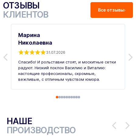
ОТЗЫВЫ
Все отзывы
КЛИЕНТОВ
Марина
Николаевна
31.07.2026
З
п
Спасибо! И рольставни стоят, и москитные сетки
п
о
радуют. Низкий поклон Василию и Виталию:
т
настоящие профессионалы, скромные,
п
вежливые, с отличным чувством юмора.
п
Ч
НАШЕ
ПРОИЗВОДСТВО