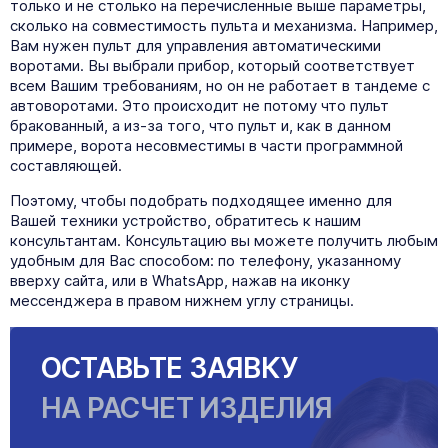
только и не столько на перечисленные выше параметры,
сколько на совместимость пульта и механизма. Например,
Вам нужен пульт для управления автоматическими
воротами. Вы выбрали прибор, который соответствует
всем Вашим требованиям, но он не работает в тандеме с
автоворотами. Это происходит не потому что пульт
бракованный, а из-за того, что пульт и, как в данном
1 450
₽
1 505
₽
примере, ворота несовместимы в части программной
составляющей.
Пульт Doorhan Car Transmitter
Пульт Transmitter 4 4-х канальный
433МГц (DOORHAN)
Поэтому, чтобы подобрать подходящее именно для
Вашей техники устройство, обратитесь к нашим
консультантам. Консультацию вы можете получить любым
удобным для Вас способом: по телефону, указанному
вверху сайта, или в WhatsApp, нажав на иконку
мессенджера в правом нижнем углу страницы.
ОСТАВЬТЕ ЗАЯВКУ
НА РАСЧЕТ ИЗДЕЛИЯ
1 505
₽
1 505
₽
Пульт Doorhan Transmitter 4 PRO
Пульт Transmitter-Premium 4-х кан.