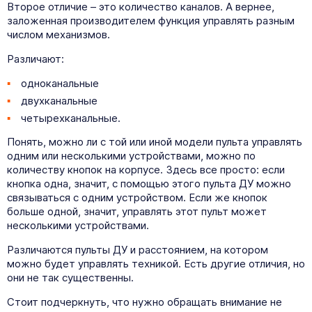
Второе отличие – это количество каналов. А вернее,
1 050
₽
1 100
₽
заложенная производителем функция управлять разным
числом механизмов.
Пульт 2-х канальный Transmitter
Пульт-кнопка Remote-It 7501
2-PRO 433MHz
Различают:
одноканальные
двухканальные
четырехканальные.
Понять, можно ли с той или иной модели пульта управлять
одним или несколькими устройствами, можно по
количеству кнопок на корпусе. Здесь все просто: если
кнопка одна, значит, с помощью этого пульта ДУ можно
связываться с одним устройством. Если же кнопок
больше одной, значит, управлять этот пульт может
1 250
₽
1 450
₽
несколькими устройствами.
Пульт Transmitter 4-Yellow 4-х
Пульт Doorhan Transmitter 4
канальный 433МГц желтый
Premium
Различаются пульты ДУ и расстоянием, на котором
можно будет управлять техникой. Есть другие отличия, но
они не так существенны.
Стоит подчеркнуть, что нужно обращать внимание не