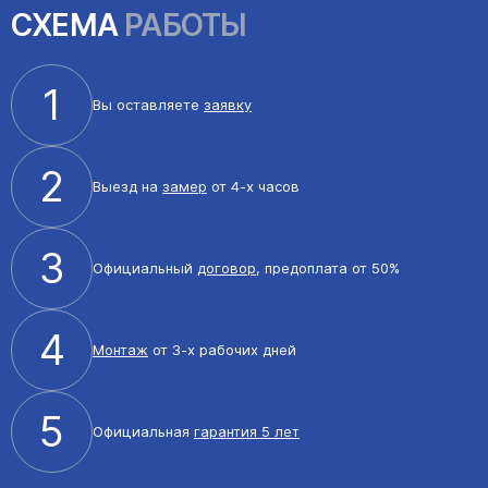
СХЕМА
РАБОТЫ
1
Вы оставляете
заявку
2
Выезд на
замер
от 4-х часов
3
Официальный
договор
, предоплата от 50%
4
Монтаж
от 3-х рабочих дней
5
Официальная
гарантия 5 лет