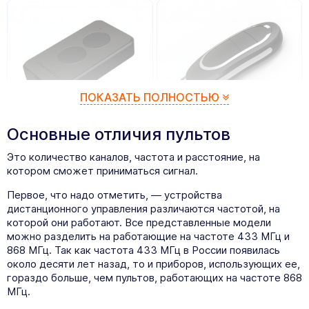
ПОКАЗАТЬ ПОЛНОСТЬЮ
Основные отличия пультов
860
₽
930
₽
Пульт Doorhan Transmitter 2 PRO
Пульт Alutech AT-4N
Это количество каналов, частота и расстояние, на
котором сможет приниматься сигнал.
Первое, что надо отметить, — устройства
дистанционного управления различаются частотой, на
которой они работают. Все представленные модели
можно разделить на работающие на частоте 433 МГц и
868 МГц. Так как частота 433 МГц в России появилась
около десяти лет назад, то и приборов, использующих ее,
гораздо больше, чем пультов, работающих на частоте 868
МГц.