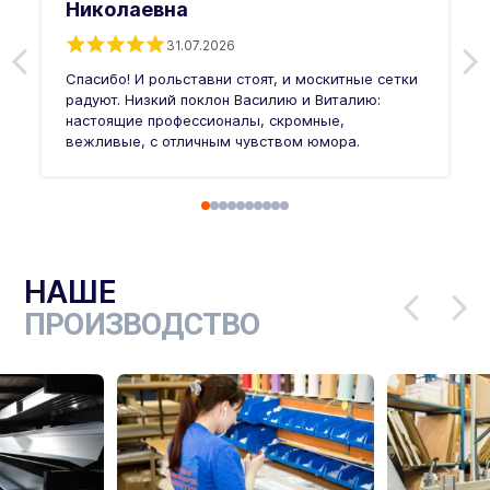
Николаевна
31.07.2026
З
п
Спасибо! И рольставни стоят, и москитные сетки
п
о
радуют. Низкий поклон Василию и Виталию:
т
настоящие профессионалы, скромные,
п
вежливые, с отличным чувством юмора.
п
Ч
НАШЕ
ПРОИЗВОДСТВО