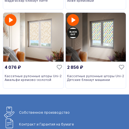
Мадагаскар блэкаут латте
Анже кремовый
4 076
₽
2 856
₽
Кассетные рулонные шторы Uni-2
Кассетные рулонные шторы Uni-2
Амальфи кремово-золотой
Детские блэкаут машинки
Собственное
производство
Контракт и Гарантия
на бумаге