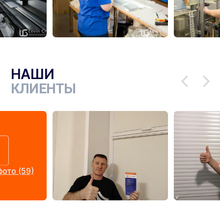
НАШИ
КЛИЕНТЫ
ото (59)