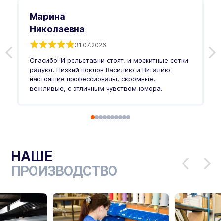
Марина
Николаевна
31.07.2026
З
п
Спасибо! И рольставни стоят, и москитные сетки
п
о
радуют. Низкий поклон Василию и Виталию:
т
настоящие профессионалы, скромные,
п
вежливые, с отличным чувством юмора.
п
Ч
НАШЕ
ПРОИЗВОДСТВО