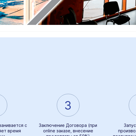
3
ванивается с
Заключение Договора (при
Запус
яет время
online заказе, внесение
произво