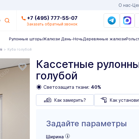
О нас
Це
+7 (495) 777-55-07
Заказать обратный звонок
Рулонные шторы
Жалюзи День-Ночь
Деревянные жалюзи
Рольс
ni
Куба голубой
Кассетные рулонны
голубой
Светозащита ткани:
40%
Как замерить?
Как установи
Задайте параметры
Ширина