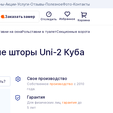
ны
Акции
Услуги
Отзывы
Полезное
Фото
Контакты
Заказать замер
Избранное
Отследить
Корзина
тавни на окна
Рольставни в туалет
Секционные ворота
е шторы Uni-2 Куба
Свое производство
ть?
Собственное
производство
с 2010
года.
Гарантия
Для физических лиц
гарантия
до
5 лет