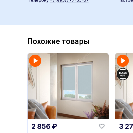
телефону
+7(495)777-55-07
встре
Похожие товары
2 856
₽
3 2