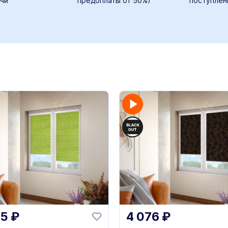
чи
предоплаты от 50%)
поступлен
75
₽
4 076
₽