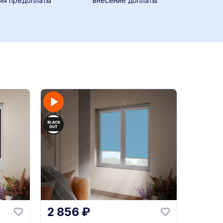
ия предоплаты
внесение доплаты
2 856
₽