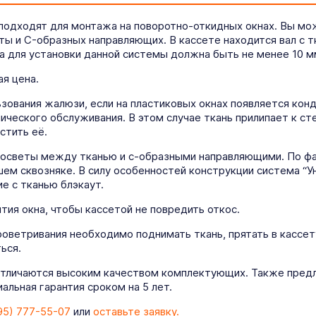
 подходят для монтажа на поворотно-откидных окнах. Вы мо
еты и C-образных направляющих. В кассете находится вал с 
а для установки данной системы должна быть не менее 10 м
я цена.
ования жалюзи, если на пластиковых окнах появляется конде
ического обслуживания. В этом случае ткань прилипает к ст
стить её.
росветы между тканью и с-образными направляющими. По фа
ем сквозняке. В силу особенностей конструкции система “У
е с тканью блэкаут.
ия окна, чтобы кассетой не повредить откос.
роветривания необходимо поднимать ткань, прятать в кассет
ься.
отличаются высоким качеством комплектующих. Также предл
льная гарантия сроком на 5 лет.
95) 777-55-07
или
оставьте заявку.