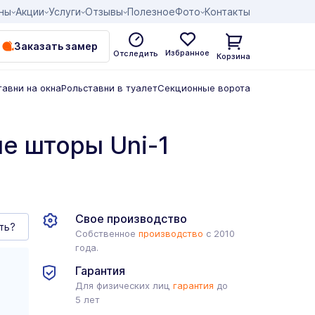
ны
Акции
Услуги
Отзывы
Полезное
Фото
Контакты
Заказать замер
Избранное
Отследить
Корзина
тавни на окна
Рольставни в туалет
Секционные ворота
е шторы Uni-1
Свое производство
ть?
Собственное
производство
с 2010
года.
Гарантия
Для физических лиц
гарантия
до
5 лет