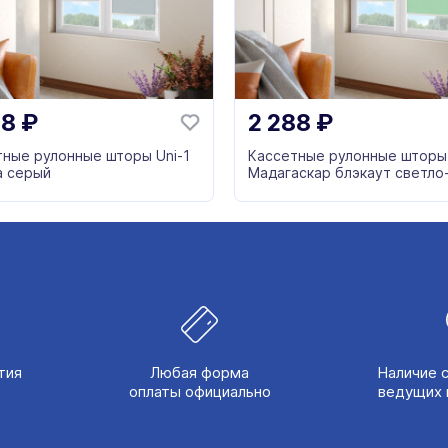
88
₽
2 288
₽
тные рулонные шторы Uni-1
Кассетные рулонные шторы 
а серый
Мадагаскар блэкаут светло
зеленый
тия
Любая форма
Наличие 
оплаты официально
ведущих 