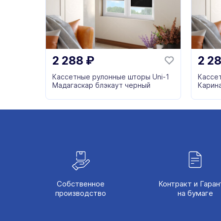
2 288
₽
2 2
Кассетные рулонные шторы Uni-1
Кассе
Мадагаскар блэкаут черный
Карин
Собственное
Контракт и Гаран
производство
на бумаге