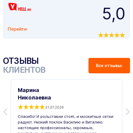
5,0
Перейти
ОТЗЫВЫ
Все отзывы
КЛИЕНТОВ
Марина
Николаевна
31.07.2026
З
п
Спасибо! И рольставни стоят, и москитные сетки
п
о
радуют. Низкий поклон Василию и Виталию:
т
настоящие профессионалы, скромные,
п