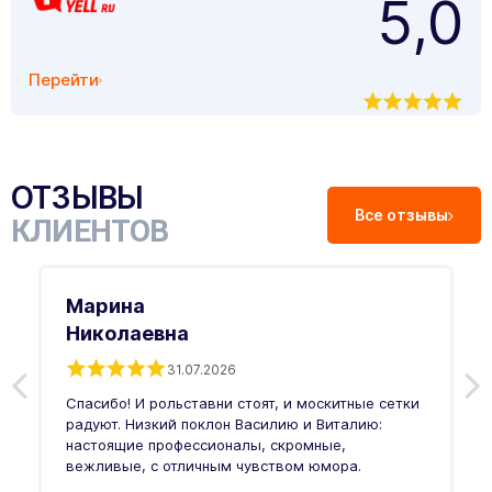
5,0
Перейти
ОТЗЫВЫ
Все отзывы
КЛИЕНТОВ
Марина
Николаевна
31.07.2026
З
п
Спасибо! И рольставни стоят, и москитные сетки
п
о
радуют. Низкий поклон Василию и Виталию:
т
настоящие профессионалы, скромные,
п
вежливые, с отличным чувством юмора.
п