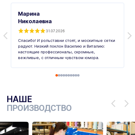
Марина
Николаевна
31.07.2026
З
п
Спасибо! И рольставни стоят, и москитные сетки
п
о
радуют. Низкий поклон Василию и Виталию:
т
настоящие профессионалы, скромные,
п
вежливые, с отличным чувством юмора.
п
Ч
НАШЕ
ПРОИЗВОДСТВО