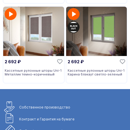
2 692
₽
2 692
₽
Кассетные рулонные шторы Uni-1
Кассетные рулонные шторы Uni-1
Металлик темно-коричневый
Карина блэкаут светло-зеленый
Собственное
производство
Контракт и Гарантия
на бумаге