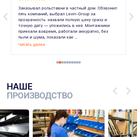
Заказывал рольставни в частный дом. Обзвонил
О
пять компаний, выбрал Levin-Group за
р
и
прозрачность: назвали полную цену сразу и
п
точную дату — уложились в неё. Монтажники
в
приехали вовремя, работали аккуратно, без
л
пыли и шума, показали как ...
и
Читать далее
Ч
НАШЕ
ПРОИЗВОДСТВО