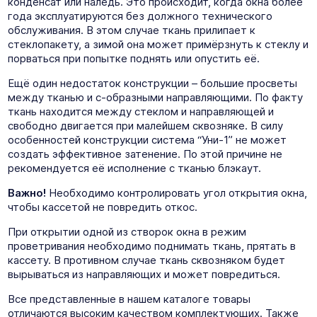
конденсат или наледь. Это происходит, когда окна более
года эксплуатируются без должного технического
обслуживания. В этом случае ткань прилипает к
стеклопакету, а зимой она может примёрзнуть к стеклу и
порваться при попытке поднять или опустить её.
Ещё один недостаток конструкции – большие просветы
между тканью и с-образными направляющими. По факту
ткань находится между стеклом и направляющей и
свободно двигается при малейшем сквозняке. В силу
особенностей конструкции система “Уни-1” не может
создать эффективное затенение. По этой причине не
рекомендуется её исполнение с тканью блэкаут.
Важно!
Необходимо контролировать угол открытия окна,
чтобы кассетой не повредить откос.
При открытии одной из створок окна в режим
проветривания необходимо поднимать ткань, прятать в
кассету. В противном случае ткань сквозняком будет
вырываться из направляющих и может повредиться.
Все представленные в нашем каталоге товары
отличаются высоким качеством комплектующих. Также