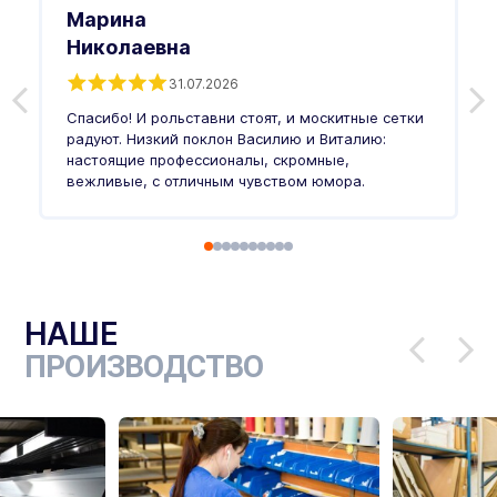
Марина
Николаевна
31.07.2026
З
п
Спасибо! И рольставни стоят, и москитные сетки
п
о
радуют. Низкий поклон Василию и Виталию:
т
настоящие профессионалы, скромные,
п
вежливые, с отличным чувством юмора.
п
Ч
НАШЕ
ПРОИЗВОДСТВО