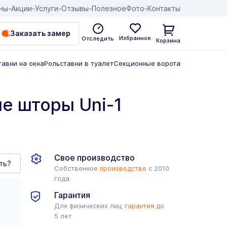
ны
Акции
Услуги
Отзывы
Полезное
Фото
Контакты
Заказать замер
Избранное
Отследить
Корзина
тавни на окна
Рольставни в туалет
Секционные ворота
е шторы Uni-1
Свое производство
ть?
Собственное
производство
с 2010
года.
Гарантия
Для физических лиц
гарантия
до
5 лет