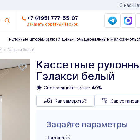
О нас
Це
+7 (495) 777-55-07
Заказать обратный звонок
Рулонные шторы
Жалюзи День-Ночь
Деревянные жалюзи
Рольс
ni
Гэлакси белый
Кассетные рулонны
Гэлакси белый
Светозащита ткани:
40%
Как замерить?
Как установи
Задайте параметры
Ширина