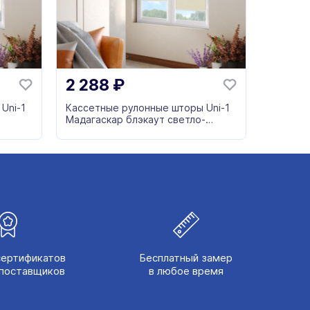
2 288
₽
Uni-1
Кассетные рулонные шторы Uni-1
Мадагаскар блэкаут светло-
бежевый
сертификатов
Бесплатный замер
поставщиков
в любое время