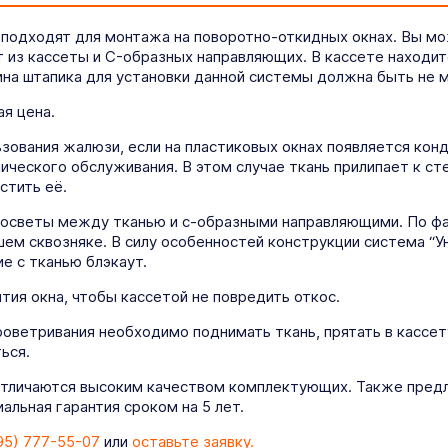
 подходят для монтажа на поворотно-откидных окнах. Вы м
т из кассеты и C-образных направляющих. В кассете находит
на штапика для установки данной системы должна быть не м
я цена.
ования жалюзи, если на пластиковых окнах появляется конде
ического обслуживания. В этом случае ткань прилипает к ст
стить её.
росветы между тканью и с-образными направляющими. По фа
ем сквозняке. В силу особенностей конструкции система “У
е с тканью блэкаут.
ия окна, чтобы кассетой не повредить откос.
роветривания необходимо поднимать ткань, прятать в кассет
ься.
отличаются высоким качеством комплектующих. Также предл
льная гарантия сроком на 5 лет.
95) 777-55-07
или
оставьте заявку.