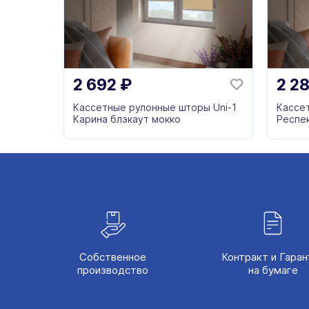
2 692
₽
2 2
Кассетные рулонные шторы Uni-1
Кассе
Карина блэкаут мокко
Респе
Собственное
Контракт и Гаран
производство
на бумаге