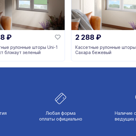
88
₽
2 288
₽
тные рулонные шторы Uni-1
Кассетные рулонные шторы 
кт блэкаут зеленый
Сахара бежевый
тия
Любая форма
Наличие 
оплаты официально
ведущих 