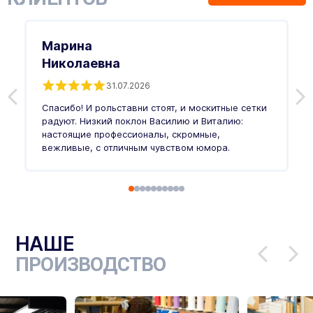
Марина
Николаевна
31.07.2026
З
п
Спасибо! И рольставни стоят, и москитные сетки
п
о
радуют. Низкий поклон Василию и Виталию:
т
настоящие профессионалы, скромные,
п
вежливые, с отличным чувством юмора.
п
Ч
НАШЕ
ПРОИЗВОДСТВО