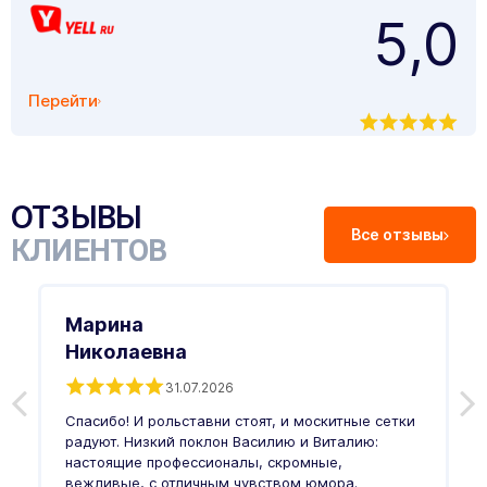
5,0
Перейти
ОТЗЫВЫ
Все отзывы
КЛИЕНТОВ
Марина
Николаевна
31.07.2026
З
п
Спасибо! И рольставни стоят, и москитные сетки
п
о
радуют. Низкий поклон Василию и Виталию:
т
настоящие профессионалы, скромные,
п
вежливые, с отличным чувством юмора.