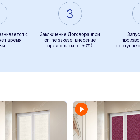
3
ванивается с
Заключение Договора (при
Запус
яет время
online заказе, внесение
произво
чи
предоплаты от 50%)
поступлен