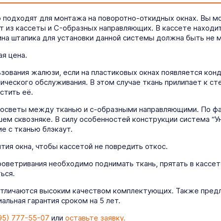
о подходят для монтажа на поворотно-откидных окнах. Вы м
т из кассеты и C-образных направляющих. В кассете находи
на штапика для установки данной системы должна быть не м
я цена.
ования жалюзи, если на пластиковых окнах появляется конде
ического обслуживания. В этом случае ткань прилипает к ст
стить её.
росветы между тканью и с-образными направляющими. По фа
ем сквозняке. В силу особенностей конструкции система “У
е с тканью блэкаут.
ия окна, чтобы кассетой не повредить откос.
роветривания необходимо поднимать ткань, прятать в кассет
ься.
отличаются высоким качеством комплектующих. Также предл
льная гарантия сроком на 5 лет.
95) 777-55-07
или
оставьте заявку.