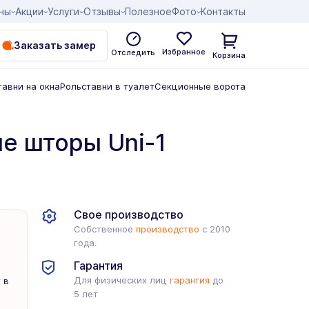
ны
Акции
Услуги
Отзывы
Полезное
Фото
Контакты
Заказать замер
Избранное
Отследить
Корзина
тавни на окна
Рольставни в туалет
Секционные ворота
е шторы Uni-1
Свое производство
Собственное
производство
с 2010
года.
Гарантия
Для физических лиц
гарантия
до
 в
5 лет