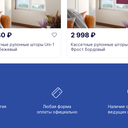
40
₽
2 998
₽
тные рулонные шторы Uni-1
Кассетные рулонные шторы 
бежевый
Фрост бордовый
тия
Любая форма
Наличие 
оплаты официально
ведущих 