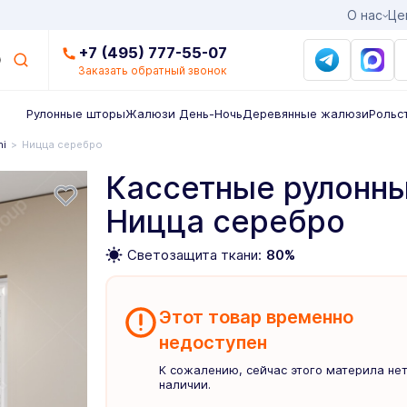
О нас
Це
+7 (495) 777-55-07
Заказать обратный звонок
Рулонные шторы
Жалюзи День-Ночь
Деревянные жалюзи
Рольс
ni
Ницца серебро
Кассетные рулонны
Ницца серебро
Светозащита ткани:
80%
Этот товар временно
недоступен
К сожалению, сейчас этого материла нет
наличии.