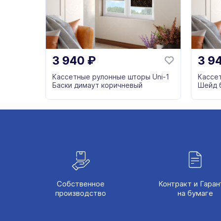
3 940
₽
3 9
Кассетные рулонные шторы Uni-1
Кассе
Баски димаут коричневый
Шейд 
Собственное
Контракт и Гаран
производство
на бумаге