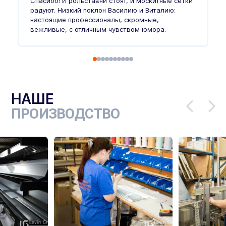
Спасибо! И рольставни стоят, и москитные сетки
п
о
радуют. Низкий поклон Василию и Виталию:
т
настоящие профессионалы, скромные,
п
вежливые, с отличным чувством юмора.
п
Ч
НАШЕ
ПРОИЗВОДСТВО