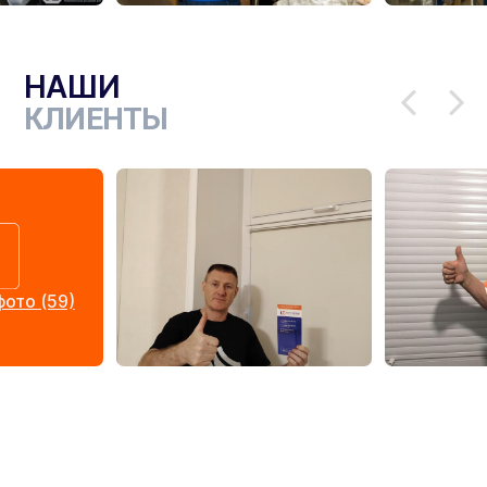
НАШИ
КЛИЕНТЫ
ото (59)