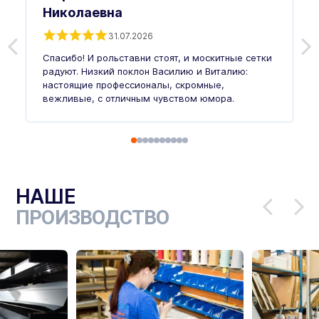
Николаевна
31.07.2026
З
п
Спасибо! И рольставни стоят, и москитные сетки
п
о
радуют. Низкий поклон Василию и Виталию:
т
настоящие профессионалы, скромные,
п
вежливые, с отличным чувством юмора.
п
Ч
НАШЕ
ПРОИЗВОДСТВО