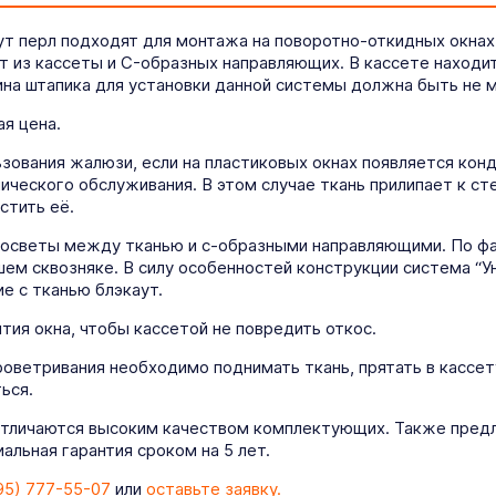
ут перл подходят для монтажа на поворотно-откидных окнах
т из кассеты и C-образных направляющих. В кассете находи
на штапика для установки данной системы должна быть не м
я цена.
ования жалюзи, если на пластиковых окнах появляется конде
ического обслуживания. В этом случае ткань прилипает к ст
стить её.
росветы между тканью и с-образными направляющими. По фа
ем сквозняке. В силу особенностей конструкции система “У
е с тканью блэкаут.
ия окна, чтобы кассетой не повредить откос.
роветривания необходимо поднимать ткань, прятать в кассет
ься.
отличаются высоким качеством комплектующих. Также предл
льная гарантия сроком на 5 лет.
95) 777-55-07
или
оставьте заявку.