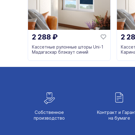
2 288
₽
2 2
Кассетные рулонные шторы Uni-1
Кассе
Мадагаскар блэкаут синий
Карин
Собственное
Контракт и Гаран
производство
на бумаге