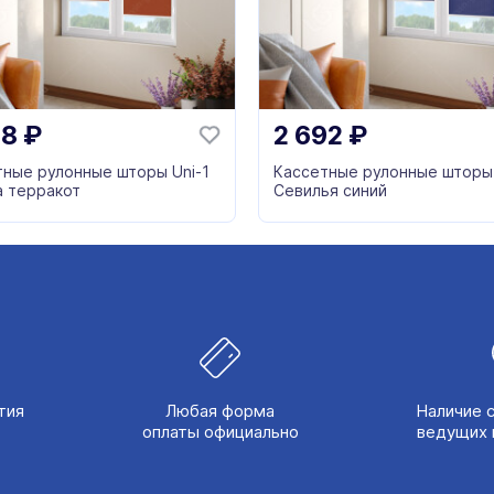
88
₽
2 692
₽
тные рулонные шторы Uni-1
Кассетные рулонные шторы 
а терракот
Севилья синий
тия
Любая форма
Наличие 
оплаты официально
ведущих 