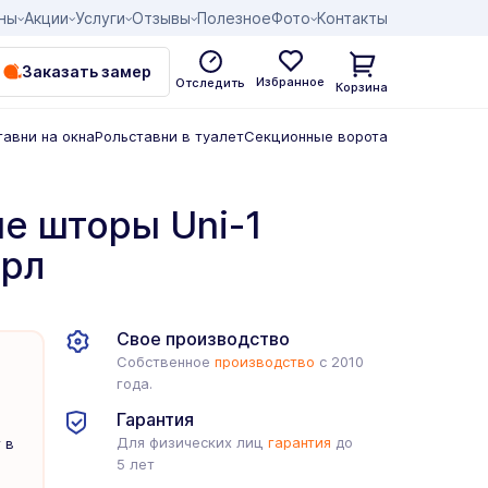
ны
Акции
Услуги
Отзывы
Полезное
Фото
Контакты
Заказать замер
Избранное
Отследить
Корзина
тавни на окна
Рольставни в туалет
Секционные ворота
е шторы Uni-1
ерл
Свое производство
Собственное
производство
с 2010
года.
Гарантия
Для физических лиц
гарантия
до
 в
5 лет