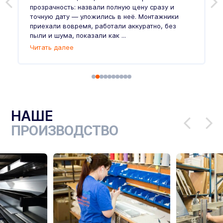
и
прозрачность: назвали полную цену сразу и
п
точную дату — уложились в неё. Монтажники
в
приехали вовремя, работали аккуратно, без
л
пыли и шума, показали как ...
и
Читать далее
Ч
НАШЕ
ПРОИЗВОДСТВО