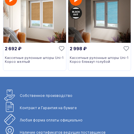
2 692
₽
2 998
₽
Кассетные рулонные шторы Uni-1
Кассетные рулонные шторы Uni-1
Корсо желтый
Корсо блэкаут голубой
Собственное
производство
Контракт и Гарантия
на бумаге
Любая форма
оплаты официально
Наличие сертификатов
ведущих поставщиков