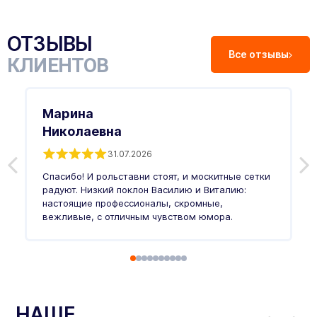
ОТЗЫВЫ
Все отзывы
КЛИЕНТОВ
Марина
Николаевна
31.07.2026
З
п
Спасибо! И рольставни стоят, и москитные сетки
п
о
радуют. Низкий поклон Василию и Виталию:
т
настоящие профессионалы, скромные,
п
вежливые, с отличным чувством юмора.
п
Ч
НАШЕ