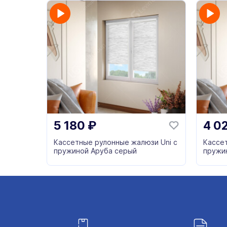
5 180
₽
4 0
Кассетные рулонные жалюзи Uni с
Кассе
пружиной Аруба серый
пружи