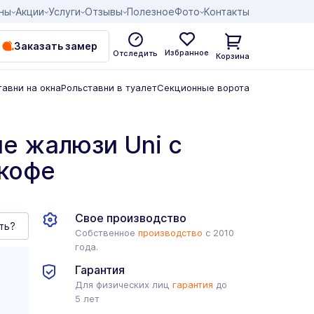
ны
Акции
Услуги
Отзывы
Полезное
Фото
Контакты
Заказать замер
Избранное
Отследить
Корзина
тавни на окна
Рольставни в туалет
Секционные ворота
е жалюзи Uni с
 кофе
Свое производство
ть?
Собственное
производство
с 2010
года.
Гарантия
Для физических лиц
гарантия
до
5 лет