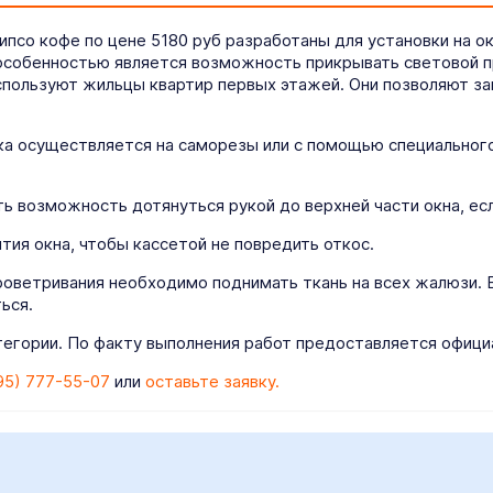
псо кофе по цене 5180 руб разработаны для установки на о
особенностью является возможность прикрывать световой про
спользуют жильцы квартир первых этажей. Они позволяют за
ка осуществляется на саморезы или с помощью специального 
 возможность дотянуться рукой до верхней части окна, есл
ия окна, чтобы кассетой не повредить откос.
роветривания необходимо поднимать ткань на всех жалюзи. 
ься.
егории. По факту выполнения работ предоставляется официа
95) 777-55-07
или
оставьте заявку.