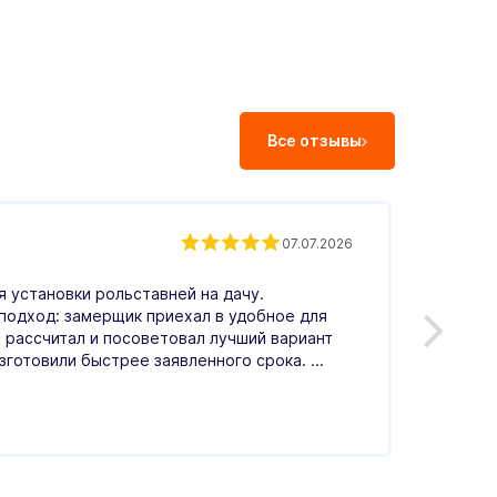
Все отзывы
Екат
07.07.2026
Влад
 установки рольставней на дачу.
С.
подход: замерщик приехал в удобное для
 рассчитал и посоветовал лучший вариант
Оценка
зготовили быстрее заявленного срока. ...
операт
гостин
день, 
Читать