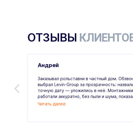
ОТЗЫВЫ
КЛИЕНТО
Андрей
.07.2026
Заказывал рольставни в частный дом. Обзвон
выбрал Levin-Group за прозрачность: назвал
й
точную дату — уложились в неё. Монтажники
ые,
работали аккуратно, без пыли и шума, показали
Читать далее