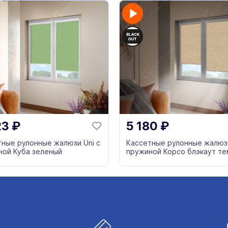
23
₽
5 180
₽
тные рулонные жалюзи Uni с
Кассетные рулонные жалюзи
ной Куба зеленый
пружиной Корсо блэкаут те
бежевый