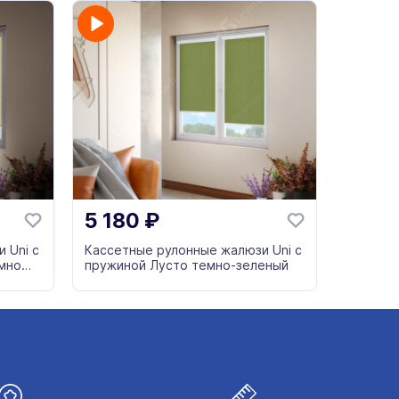
5 180
₽
 Uni с
Кассетные рулонные жалюзи Uni с
мно
пружиной Лусто темно-зеленый