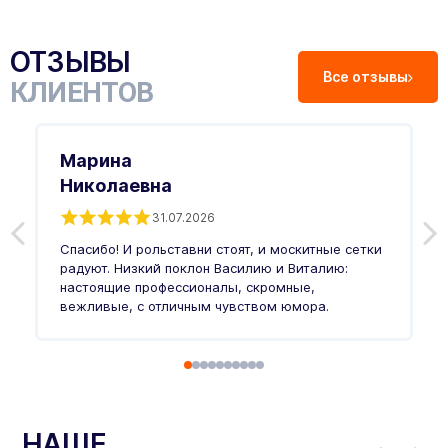
ОТЗЫВЫ
Все отзывы
КЛИЕНТОВ
Марина
Николаевна
31.07.2026
З
п
Спасибо! И рольставни стоят, и москитные сетки
п
о
радуют. Низкий поклон Василию и Виталию:
т
настоящие профессионалы, скромные,
п
вежливые, с отличным чувством юмора.
п
Ч
НАШЕ