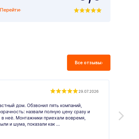
Перейти
Все отзывы
Андр
29.07.2026
астный дом. Обзвонил пять компаний,
Обрати
озрачность: назвали полную цену сразу и
Понрав
 в неё. Монтажники приехали вовремя,
меня в
ыли и шума, показали как ...
по цен
Читать