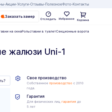
ны
Акции
Услуги
Отзывы
Полезное
Фото
Контакты
Заказать замер
Избранное
Отследить
Корзина
тавни на окна
Рольставни в туалет
Секционные ворота
е жалюзи Uni-1
Свое производство
ть?
Собственное
производство
с 2010
года.
Гарантия
Для физических лиц
гарантия
до
5 лет