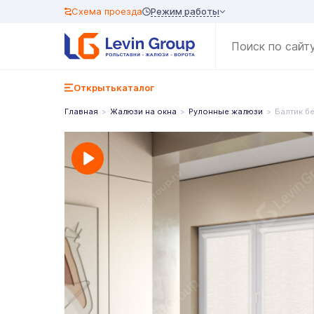
Режим работы
Схема проезда
Открыть
каталог
Главная
Жалюзи на окна
Рулонные жалюзи
Балтик б