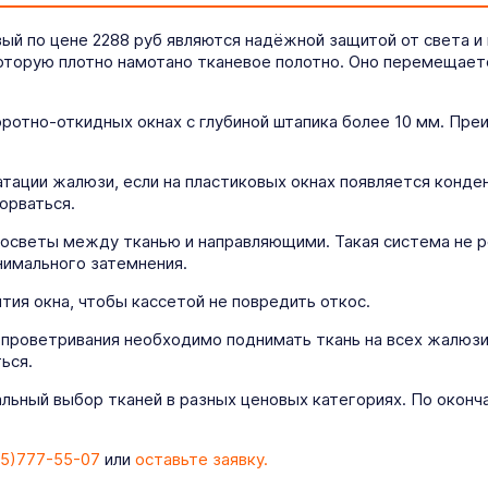
ый по цене 2288 руб являются надёжной защитой от света и 
которую плотно намотано тканевое полотно. Оно перемещае
оротно-откидных окнах с глубиной штапика более 10 мм. Пр
ации жалюзи, если на пластиковых окнах появляется конденс
орваться.
осветы между тканью и направляющими. Такая система не р
нимального затемнения.
ия окна, чтобы кассетой не повредить откос.
 проветривания необходимо поднимать ткань на всех жалюзи
ься.
льный выбор тканей в разных ценовых категориях. По оконч
5)777-55-07
или
оставьте заявку.