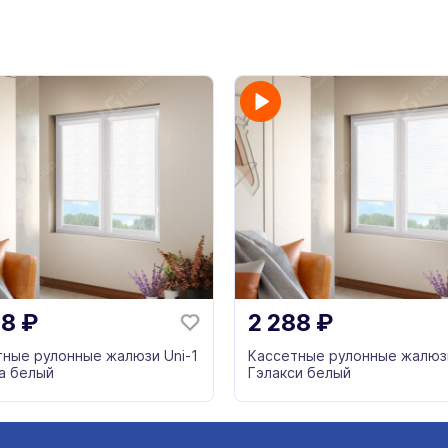
88
₽
2 288
₽
тные рулонные жалюзи Uni-1
Кассетные рулонные жалюзи
а белый
Гэлакси белый