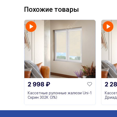
Похожие товары
2 998
₽
2 2
Кассетные рулонные жалюзи Uni-1
Кассе
Скрин 302К (3%)
Дриад