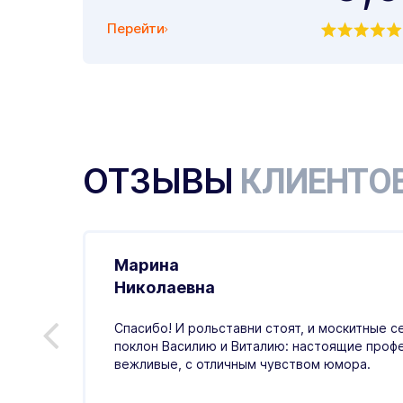
Перейти
ОТЗЫВЫ
КЛИЕНТО
Марина
.01.2026
Николаевна
ивно,
Спасибо! И рольставни стоят, и москитные с
ая
поклон Василию и Виталию: настоящие проф
тный,
вежливые, с отличным чувством юмора.