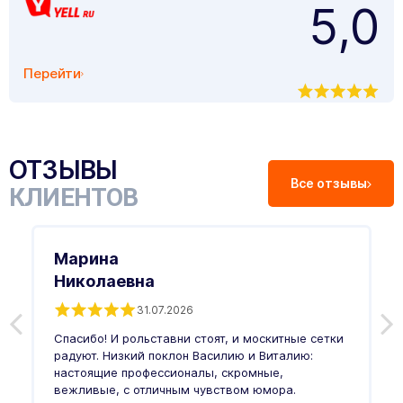
5,0
Перейти
ОТЗЫВЫ
Все отзывы
КЛИЕНТОВ
Марина
Николаевна
31.07.2026
З
п
Спасибо! И рольставни стоят, и москитные сетки
п
о
радуют. Низкий поклон Василию и Виталию:
т
настоящие профессионалы, скромные,
п
вежливые, с отличным чувством юмора.
п