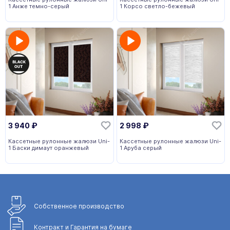
1 Анже темно-серый
1 Корсо светло-бежевый
3 940
₽
2 998
₽
Кассетные рулонные жалюзи Uni-
Кассетные рулонные жалюзи Uni-
1 Баски димаут оранжевый
1 Аруба серый
Собственное
производство
Контракт и Гарантия
на бумаге