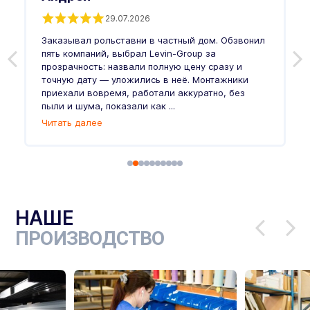
29.07.2026
Заказывал рольставни в частный дом. Обзвонил
О
пять компаний, выбрал Levin-Group за
р
и
прозрачность: назвали полную цену сразу и
п
точную дату — уложились в неё. Монтажники
в
приехали вовремя, работали аккуратно, без
л
пыли и шума, показали как ...
и
Читать далее
Ч
НАШЕ
ПРОИЗВОДСТВО