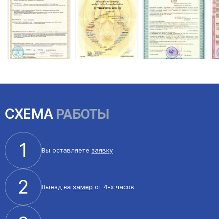
СХЕМА
РАБОТЫ
1
Вы оставляете
заявку
2
Выезд на
замер
от 4-х часов