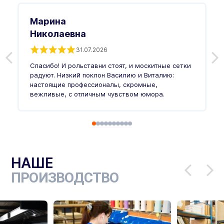
Марина
Николаевна
31.07.2026
З
п
Спасибо! И рольставни стоят, и москитные сетки
п
о
радуют. Низкий поклон Василию и Виталию:
т
настоящие профессионалы, скромные,
п
вежливые, с отличным чувством юмора.
п
Ч
НАШЕ
ПРОИЗВОДСТВО