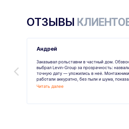
ОТЗЫВЫ
КЛИЕНТО
Андрей
.07.2026
Заказывал рольставни в частный дом. Обзвон
выбрал Levin-Group за прозрачность: назвал
й
точную дату — уложились в неё. Монтажники
ые,
работали аккуратно, без пыли и шума, показали
Читать далее