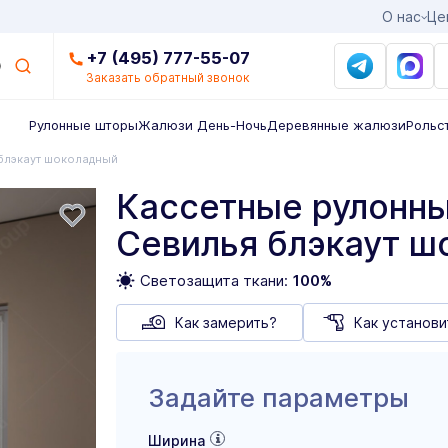
О нас
Це
+7 (495) 777-55-07
Заказать обратный звонок
Рулонные шторы
Жалюзи День-Ночь
Деревянные жалюзи
Рольс
блэкаут шоколадный
Кассетные рулонны
Севилья блэкаут ш
Светозащита ткани:
100%
Как замерить?
Как установи
Задайте параметры
Ширина