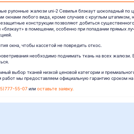
е рулонные жалюзи uni-2 Севилья блэкаут шоколадный по ц
и окнами любого вида, кроме случаев с круглым штапиком, 
цезащитные конструкции позволяют добиться существенного 
 «блэкаут» в помещении, особенно при попадании прямых луч
цией.
ия окна, чтобы кассетой не повредить откос.
роветривания необходимо поднимать ткань на всех жалюзи. 
ься.
мный выбор тканей низкой ценовой категории и премиально
 работ мы предоставляем официальную гарантию сроком на 
5)777-55-07
или
оставьте заявку.