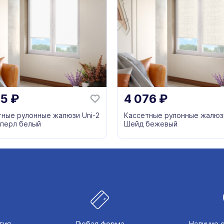
75
₽
4 076
₽
тные рулонные жалюзи Uni-2
Кассетные рулонные жалюзи
 перл белый
Шейд бежевый
тия
Любая форма
Наличие 