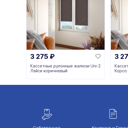
3 275
₽
3 2
Кассетные рулонные жалюзи Uni-2
Кассе
Лэйси коричневый
Корсо
Собственное
Контракт и Гаран