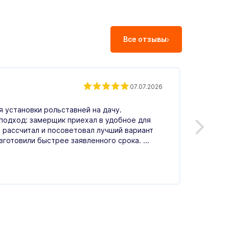
Все отзывы
Екат
07.07.2026
Влад
 установки рольставней на дачу.
С.
подход: замерщик приехал в удобное для
 рассчитал и посоветовал лучший вариант
Оценка
зготовили быстрее заявленного срока. ...
операт
гостин
день, 
Читать