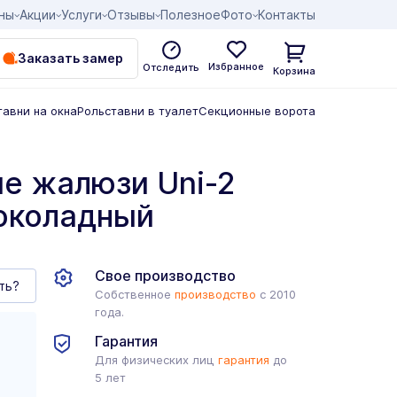
ны
Акции
Услуги
Отзывы
Полезное
Фото
Контакты
Заказать замер
Избранное
Отследить
Корзина
тавни на окна
Рольставни в туалет
Секционные ворота
е жалюзи Uni-2
околадный
Свое производство
ть?
Собственное
производство
с 2010
года.
Гарантия
Для физических лиц
гарантия
до
5 лет