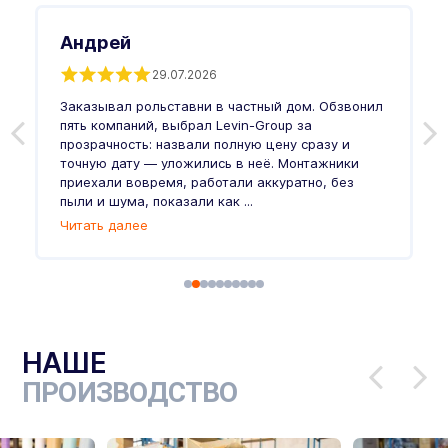
Андрей
29.07.2026
Заказывал рольставни в частный дом. Обзвонил
О
пять компаний, выбрал Levin-Group за
р
и
прозрачность: назвали полную цену сразу и
п
точную дату — уложились в неё. Монтажники
в
приехали вовремя, работали аккуратно, без
л
пыли и шума, показали как ...
и
Читать далее
Ч
НАШЕ
ПРОИЗВОДСТВО