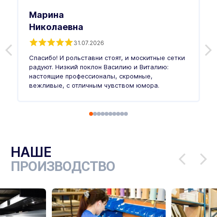
Марина
Николаевна
31.07.2026
З
п
Спасибо! И рольставни стоят, и москитные сетки
п
о
радуют. Низкий поклон Василию и Виталию:
т
настоящие профессионалы, скромные,
п
вежливые, с отличным чувством юмора.
п
Ч
НАШЕ
ПРОИЗВОДСТВО