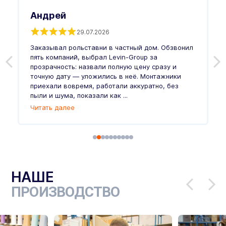
Андрей
29.07.2026
Заказывал рольставни в частный дом. Обзвонил
О
пять компаний, выбрал Levin-Group за
р
и
прозрачность: назвали полную цену сразу и
п
точную дату — уложились в неё. Монтажники
в
приехали вовремя, работали аккуратно, без
л
пыли и шума, показали как ...
и
Читать далее
Ч
НАШЕ
ПРОИЗВОДСТВО