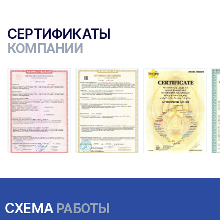
СЕРТИФИКАТЫ
КОМПАНИИ
ы
СХЕМА
РАБОТЫ