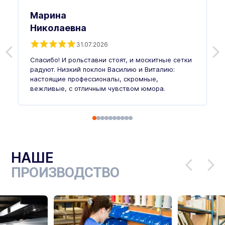
Марина
Николаевна
31.07.2026
З
п
Спасибо! И рольставни стоят, и москитные сетки
п
о
радуют. Низкий поклон Василию и Виталию:
т
настоящие профессионалы, скромные,
п
вежливые, с отличным чувством юмора.
п
Ч
НАШЕ
ПРОИЗВОДСТВО