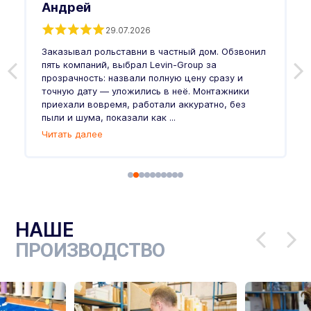
Андрей
29.07.2026
Заказывал рольставни в частный дом. Обзвонил
О
пять компаний, выбрал Levin-Group за
р
и
прозрачность: назвали полную цену сразу и
п
точную дату — уложились в неё. Монтажники
в
приехали вовремя, работали аккуратно, без
л
пыли и шума, показали как ...
и
Читать далее
Ч
НАШЕ
ПРОИЗВОДСТВО