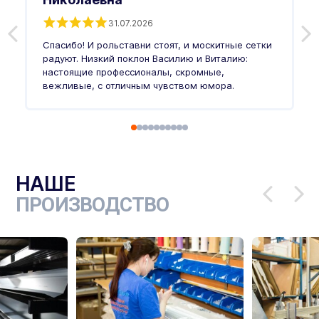
31.07.2026
З
п
Спасибо! И рольставни стоят, и москитные сетки
п
о
радуют. Низкий поклон Василию и Виталию:
т
настоящие профессионалы, скромные,
п
вежливые, с отличным чувством юмора.
п
Ч
НАШЕ
ПРОИЗВОДСТВО