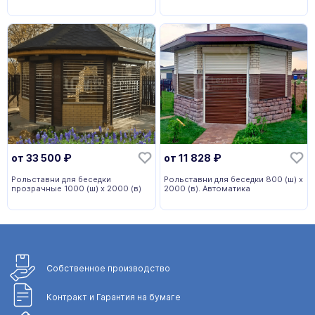
от
33 500
₽
от
11 828
₽
Рольставни для беседки
Рольставни для беседки 800 (ш) х
прозрачные 1000 (ш) х 2000 (в)
2000 (в). Автоматика
Собственное
производство
Контракт и Гарантия
на бумаге