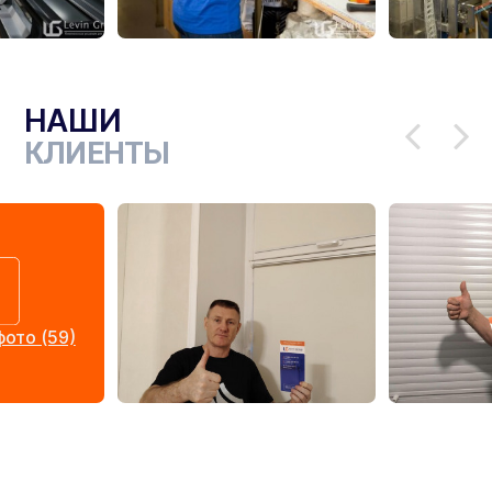
НАШИ
КЛИЕНТЫ
ото (59)