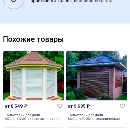
Гарантийного талона, внесение доплаты
Похожие товары
от
8 549
₽
от
9 635
₽
Рольставни для дачи
Рольставни для дачи
600(ш)x1200(в) автоматические
800(ш)x2000(в) механические