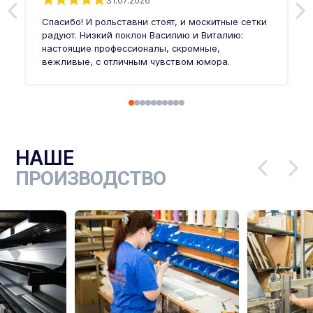
31.07.2026
З
п
Спасибо! И рольставни стоят, и москитные сетки
п
о
радуют. Низкий поклон Василию и Виталию:
т
настоящие профессионалы, скромные,
п
вежливые, с отличным чувством юмора.
п
Ч
НАШЕ
ПРОИЗВОДСТВО