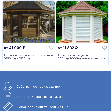
от
41 000
₽
от
11 832
₽
Рольставни для дачи прозрачные
Рольставни для дачи
1650 (ш) х 1550 (в)
800(ш)x2000(в) автоматические
Собственное
производство
Контракт и Гарантия
на бумаге
Любая форма
оплаты официально