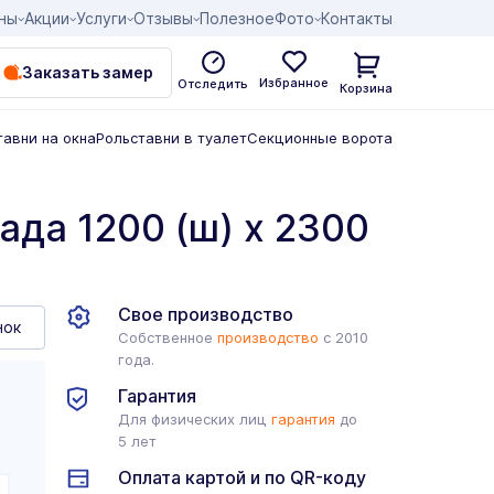
ны
Акции
Услуги
Отзывы
Полезное
Фото
Контакты
Заказать замер
Избранное
Отследить
Корзина
тавни на окна
Рольставни в туалет
Секционные ворота
ада 1200 (ш) х 2300
Свое производство
нок
Собственное
производство
с 2010
года.
Гарантия
Для физических лиц
гарантия
до
5 лет
Оплата картой и по QR-коду