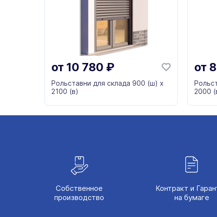
от
10 780
₽
от
8
Рольставни для склада 900 (ш) х
Рольст
2100 (в)
2000 (
Собственное
Контракт и Гаран
производство
на бумаге