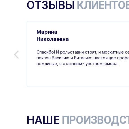
ОТЗЫВЫ
КЛИЕНТО
Марина
.01.2026
Николаевна
ивно,
Спасибо! И рольставни стоят, и москитные с
ая
поклон Василию и Виталию: настоящие проф
тный,
вежливые, с отличным чувством юмора.
НАШЕ
ПРОИЗВОДС