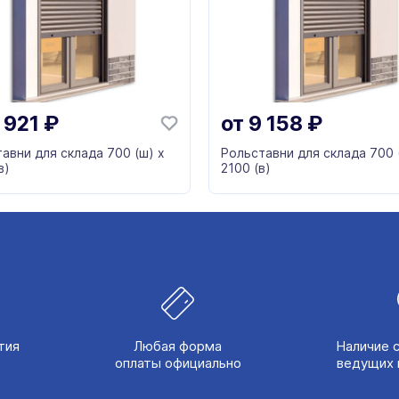
 921
₽
от
9 158
₽
авни для склада 700 (ш) х
Рольставни для склада 700 
в)
2100 (в)
тия
Любая форма
Наличие 
оплаты официально
ведущих 