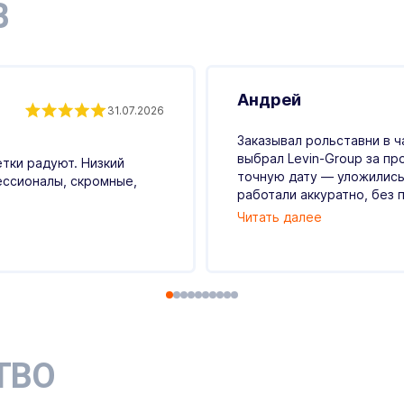
В
Андрей
31.07.2026
Заказывал рольставни в ч
выбрал Levin-Group за пр
етки радуют. Низкий
точную дату — уложились
ессионалы, скромные,
работали аккуратно, без п
Читать далее
ТВО