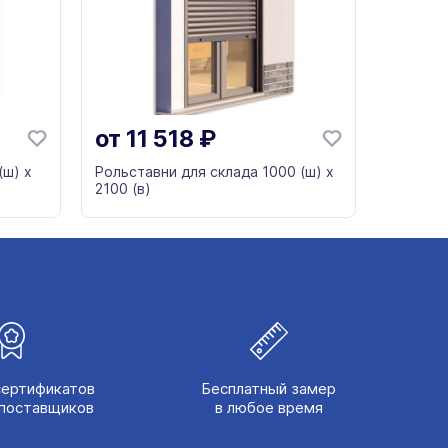
от
11 518
₽
(ш) х
Рольставни для склада 1000 (ш) х
2100 (в)
сертификатов
Бесплатный замер
поставщиков
в любое время