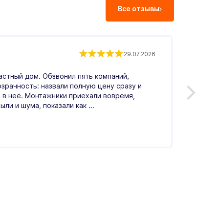
Все отзывы
Андр
29.07.2026
астный дом. Обзвонил пять компаний,
Обрати
озрачность: назвали полную цену сразу и
Понрав
 в неё. Монтажники приехали вовремя,
меня в
ыли и шума, показали как ...
по цен
Читать