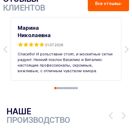
Все отзывы
КЛИЕНТОВ
Марина
Николаевна
31.07.2026
З
п
Спасибо! И рольставни стоят, и москитные сетки
п
о
радуют. Низкий поклон Василию и Виталию:
т
настоящие профессионалы, скромные,
п
вежливые, с отличным чувством юмора.
п
Ч
НАШЕ
ПРОИЗВОДСТВО