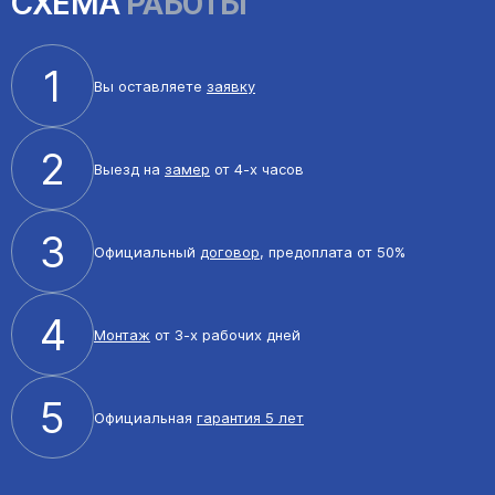
СХЕМА
РАБОТЫ
1
Вы оставляете
заявку
2
Выезд на
замер
от 4-х часов
3
Официальный
договор
, предоплата от 50%
4
Монтаж
от 3-х рабочих дней
5
Официальная
гарантия 5 лет