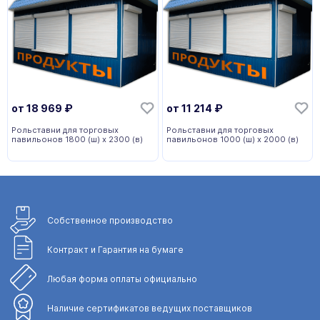
от
18 969
₽
от
11 214
₽
Рольставни для торговых
Рольставни для торговых
павильонов 1800 (ш) х 2300 (в)
павильонов 1000 (ш) х 2000 (в)
Собственное
производство
Контракт и Гарантия
на бумаге
Любая форма
оплаты официально
Наличие сертификатов
ведущих поставщиков