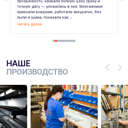
прозрачность: назвали полную цену сразу и
п
точную дату — уложились в неё. Монтажники
в
приехали вовремя, работали аккуратно, без
л
пыли и шума, показали как ...
и
Читать далее
Ч
НАШЕ
ПРОИЗВОДСТВО