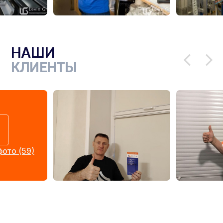
НАШИ
КЛИЕНТЫ
ото (59)