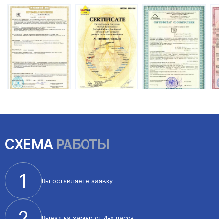
СХЕМА
РАБОТЫ
1
Вы оставляете
заявку
2
Выезд на
замер
от 4-х часов