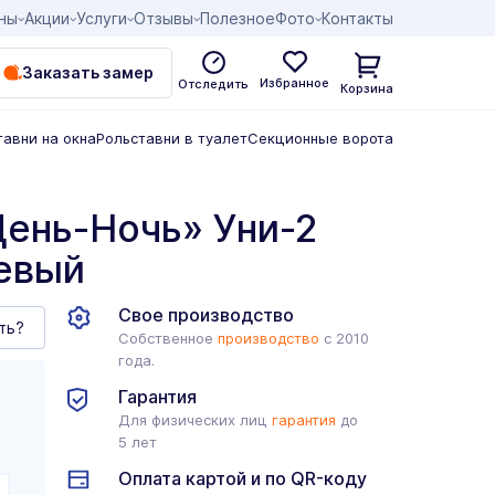
ны
Акции
Услуги
Отзывы
Полезное
Фото
Контакты
Заказать замер
Избранное
Отследить
Корзина
тавни на окна
Рольставни в туалет
Секционные ворота
ень-Ночь» Уни-2
евый
Свое производство
ть?
Собственное
производство
с 2010
года.
Гарантия
Для физических лиц
гарантия
до
5 лет
Оплата картой и по QR-коду