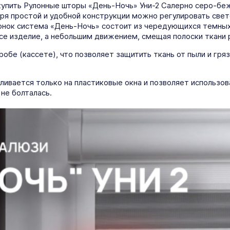
купить Рулонные шторы «День-Ночь» Уни-2 Салерно серо-беж
даря простой и удобной конструкции можно регулировать све
онок система «День-Ночь» состоит из чередующихся темных 
се изделие, а небольшим движением, смещая полоски ткани 
робе (кассете), что позволяет защитить ткань от пыли и гря
ливается только на пластиковые окна и позволяет использов
не болталась.