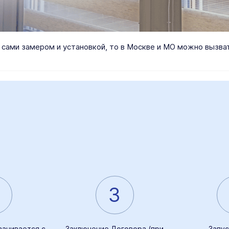
я сами замером и установкой, то в Москве и МО можно вызв
3
ванивается с
Заключение Договора (при
Запус