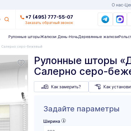
О нас
Це
+7 (495) 777-55-07
Заказать обратный звонок
Рулонные шторы
Жалюзи День-Ночь
Деревянные жалюзи
Рольс
Салерно серо-бежевый
Рулонные шторы «Д
Салерно серо-беж
Как замерить?
Как установи
Задайте параметры
Ширина