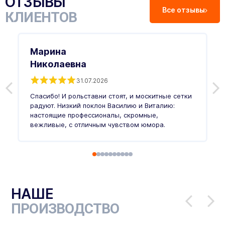
ОТЗЫВЫ
Все отзывы
КЛИЕНТОВ
Марина
Николаевна
31.07.2026
З
п
Спасибо! И рольставни стоят, и москитные сетки
п
о
радуют. Низкий поклон Василию и Виталию:
т
настоящие профессионалы, скромные,
п
вежливые, с отличным чувством юмора.
п
Ч
НАШЕ
ПРОИЗВОДСТВО