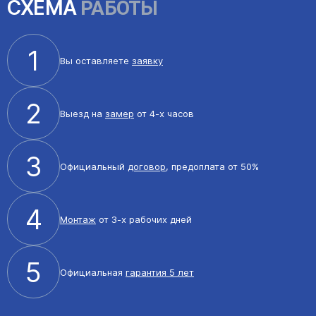
СХЕМА
РАБОТЫ
1
Вы оставляете
заявку
2
Выезд на
замер
от 4-х часов
3
Официальный
договор
, предоплата от 50%
4
Монтаж
от 3-х рабочих дней
5
Официальная
гарантия 5 лет