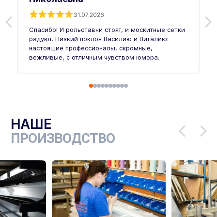
31.07.2026
З
п
Спасибо! И рольставни стоят, и москитные сетки
п
о
радуют. Низкий поклон Василию и Виталию:
т
настоящие профессионалы, скромные,
п
вежливые, с отличным чувством юмора.
п
Ч
НАШЕ
ПРОИЗВОДСТВО