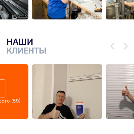
НАШИ
КЛИЕНТЫ
ото (59)