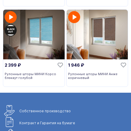
2 399
₽
1 946
₽
Рулонные шторы МИНИ Корсо
Рулонные шторы МИНИ Анже
блэкаут голубой
коричневый
Собственное
производство
Контракт и Гарантия
на бумаге