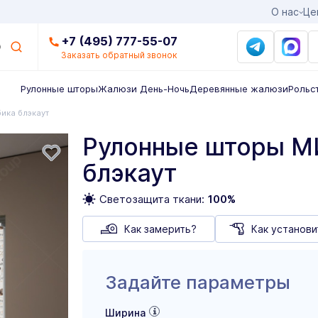
О нас
Це
+7 (495) 777-55-07
Заказать обратный звонок
Рулонные шторы
Жалюзи День-Ночь
Деревянные жалюзи
Рольс
ика блэкаут
Рулонные шторы М
блэкаут
Светозащита ткани:
100%
Как замерить?
Как установи
Задайте параметры
Ширина