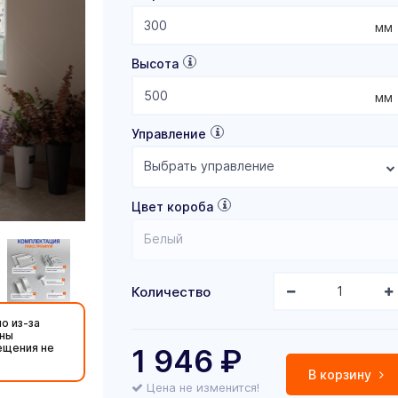
мм
Высота
мм
Управление
Выбрать управление
Цвет короба
Белый
Количество
о из-за
жны
ещения не
1 946
₽
В корзину
Цена не изменится!