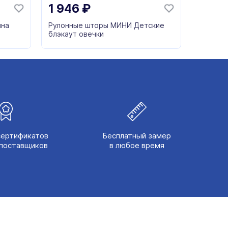
1 946
₽
ина
Рулонные шторы МИНИ Детские
блэкаут овечки
сертификатов
Бесплатный замер
поставщиков
в любое время