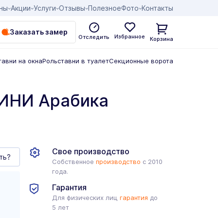
ны
Акции
Услуги
Отзывы
Полезное
Фото
Контакты
Заказать замер
Избранное
Отследить
Корзина
тавни на окна
Рольставни в туалет
Секционные ворота
ИНИ Арабика
Свое производство
ть?
Собственное
производство
с 2010
года.
Гарантия
Для физических лиц
гарантия
до
5 лет