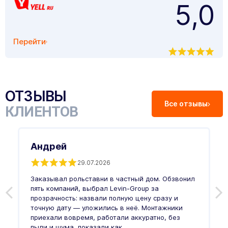
5,0
Перейти
ОТЗЫВЫ
Все отзывы
КЛИЕНТОВ
Андрей
29.07.2026
Заказывал рольставни в частный дом. Обзвонил
О
пять компаний, выбрал Levin-Group за
р
и
прозрачность: назвали полную цену сразу и
п
точную дату — уложились в неё. Монтажники
в
приехали вовремя, работали аккуратно, без
л
пыли и шума, показали как ...
и