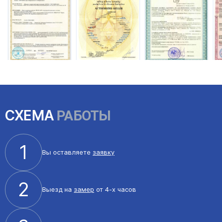
СХЕМА
РАБОТЫ
1
Вы оставляете
заявку
2
Выезд на
замер
от 4-х часов